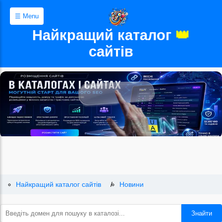
☰ Menu
Найкращий каталог
👑
сайтів
Найкращий каталог сайтів
Новини
Знайти