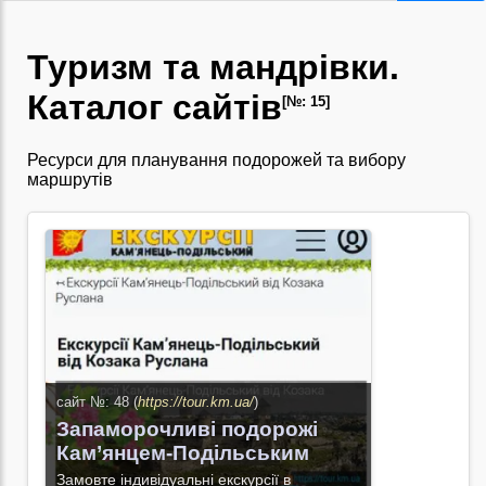
Туризм та мандрівки.
Каталог сайтів
[№: 15]
Ресурси для планування подорожей та вибору
маршрутів
сайт №: 48 (
https://tour.km.ua/
)
Запаморочливі подорожі
Кам’янцем-Подільським
Замовте індивідуальні екскурсії в