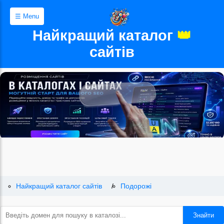
☰ Menu
Найкращий каталог
👑
сайтів
Найкращий каталог сайтів
Подорожі
Знайти