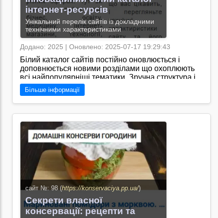
інтернет-ресурсів
Унікальний перелік сайтів із докладними
технічними характеристиками
Додано: 2025 | Оновлено: 2025-07-17 19:29:43
Білий каталог сайтів постійно оновлюється і
доповнюється новими розділами що охоплюють
всі найпопулярніші тематики. Зручна структура і
фільтри дозволяють легко знаходити потрібні
Більше інформації
ресурси а детальні описи допоможуть зробити
правильний вибір/Я знаю, що сайт
"https://catalogs.pp.ua/" пропонує широкий вибір
різноманітних сайтів різних тематик, що
допомагає користувачам знайти потрібні ресурси
швидко та ефективно.
Перейти на сайт →
сайт №: 98 (
https://konservaciya.pp.ua/
)
Секрети власної
консервації: рецепти та