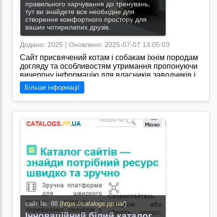
правильного харчування до тренувань,
тут ви знайдете все необхідне для
створення комфортного простору для
ваших чотирилапих друзів.
Додано: 2025 | Оновлено: 2025-07-07 13:05:03
Сайт присвячений котам і собакам їхнім породам
догляду та особливостям утримання пропонуючи
вичерпну інформацію для власників заводчиків і
любителів чотирилапих/Я знаю, що сайт
Більше інформації
"https://dog-cat.ukr-web.org.ua/" пропонує
різноманітну інформацію про догляд за котами та
собаками, від корисних порад до цікавих фактів
про цих тварин. Саме там можна знайти відповіді
на багато питань, що стосуються утримання та
догляду за домашніми улюбленцями.
Перейти на сайт →
сайт №: 88 (
https://catalogs.pp.ua/
)
Інноваційний білий каталог