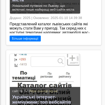
Унікальний путівник по Львову, що
включає лише найкращі веб-сайти міста
Додано: 2025 | Оновлено: 2025-01-10 14:39:38
Представлений каталог львівських сайтів які
можуть стати Вам у пригоді. Так серед них є
наступні тематичні напрямки: автомобілі мас-
медіа туризм будівництво ремонт косметика
Більше інформації
особисті сторінки та Інтернет-магазини.
Розглянемо окремо кожен з них./Під час аналізу
статей інтернет-видання "Top25 Львів" було
виявлено, що сайт спеціалізується на публікації
рей
Перейти на сайт →
сайт №: 52 (
https://ua-top.org.ua
)
Українські інтернет-
жемчужини: топ вебсайтів