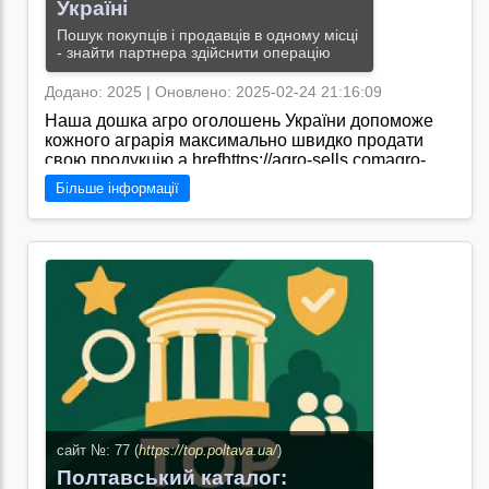
Україні
Пошук покупців і продавців в одному місці
- знайти партнера здійснити операцію
Додано: 2025 | Оновлено: 2025-02-24 21:16:09
Наша дошка агро оголошень України допоможе
кожного аграрія максимально швидко продати
свою продукцію.a hrefhttps://agro-sells.comagro-
Більше інформації
sells.com/a/
Перейти на сайт →
сайт №: 77 (
https://top.poltava.ua/
)
Полтавський каталог: