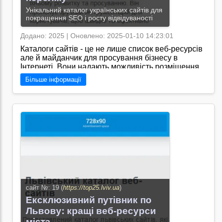
Унікальний каталог українських сайтів для
покращення SEO і росту відвідуваності
Додано: 2025 | Оновлено: 2025-01-10 14:23:01
Каталоги сайтів - це не лише список веб-ресурсів
але й майданчик для просування бізнесу в
Інтернеті. Вони надають можливість розміщення
посилань на власний сайт що допомагає
Більше інформації
збільшити трафік і підвищити його видимість у
пошукових системах./"https://direct-site-
ua.blogspot.com/ - це сайт, який надає корисні
поради з просування сайту в пошукових системах
та SEO оптимізації. Тут можна знайти цікаву
інформацію про ефективні методи п
Перейти на сайт →
сайт №: 19 (
https://top25.lviv.ua
)
Ексклюзивний путівник по
Львову: кращі веб-ресурси
міста