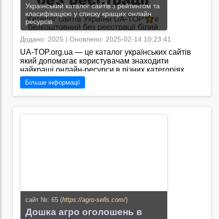
Український каталог сайтів з рейтингом та
класифікацією у списку кращих онлайн
ресурсів
Додано: 2025 | Оновлено: 2025-02-14 10:23:41
UA-TOP.org.ua — це каталог українських сайтів
який допомагає користувачам знаходити
найкращі онлайн-ресурси в різних категоріях.
Платформа обєднує перевірені та якісні веб-
Більше інформації
сайти сприяючи їх популяризації та покращенню
видимості в пошукових системах./https://ua-
top.org.ua - це каталог українських сайтів зі
значними можливостями для просування та
розвитку віртуальних проектів.
Перейти на сайт →
сайт №: 65 (
https://agro-sells.com/
)
Дошка агро оголошень в