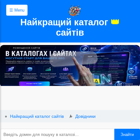
☰ Menu
Найкращий каталог
👑
сайтів
Найкращий каталог сайтів
Довідники
Знайти