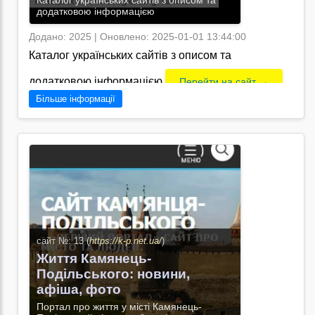
Каталог українських сайтів з описом та
додатковою інформацією
Додано: 2025 | Оновлено: 2025-01-01 13:44:00
Каталог українських сайтів з описом та
додатковою інформацією
Перейти на сайт →
Більше інформації
сайт №: 13 (
https://k-p.net.ua/
)
Життя Камянець-
Подільського: новини,
афіша, фото
Портал про життя у місті Камянець-