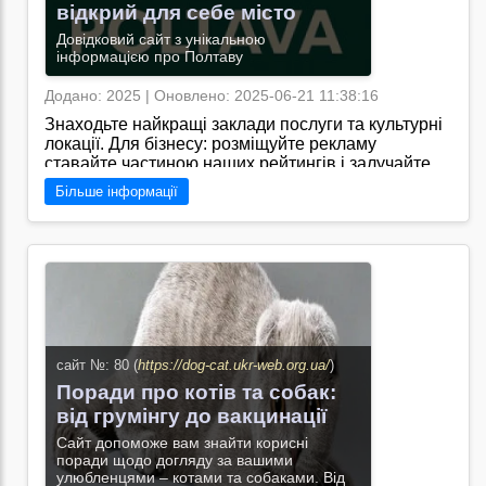
відкрий для себе місто
Довідковий сайт з унікальною
інформацією про Полтаву
Додано: 2025 | Оновлено: 2025-06-21 11:38:16
Знаходьте найкращі заклади послуги та культурні
локації. Для бізнесу: розміщуйте рекламу
ставайте частиною наших рейтингів і залучайте
нових клієнтів./Я знайшов сайт
Більше інформації
"https://top.poltava.ua/", який може бути корисним
джерелом інформації про події, заклади та
послуги у місті Полтава.
Перейти на сайт →
сайт №: 80 (
https://dog-cat.ukr-web.org.ua/
)
Поради про котів та собак:
від грумінгу до вакцинації
Сайт допоможе вам знайти корисні
поради щодо догляду за вашими
улюбленцями – котами та собаками. Від