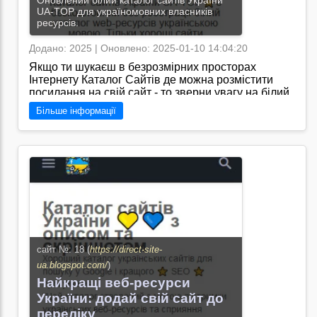
Оновлений білий каталог сайтів України
UA-TOP для україномовних власників
ресурсів.
Додано: 2025 | Оновлено: 2025-01-10 14:04:20
Якщо ти шукаєш в безрозмірних просторах
Інтернету Каталог Сайтів де можна розмістити
посилання на свій сайт - то зверни увагу на білий
каталог UA-TOP де відблискує чарівний світ
Більше інформації
українських сайтів і все безкоштовно.
Перейти на сайт →
сайт №: 18 (
https://direct-site-
ua.blogspot.com/
)
Найкращі веб-ресурси
України: додай свій сайт до
переліку