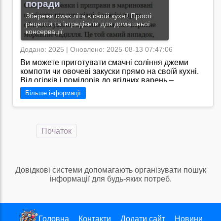
поради
Збережи смак літа в своїй кухні! Прості
рецепти та інгредієнти для домашньої
консервації.
Додано: 2025 | Оновлено: 2025-08-13 07:47:06
Ви можете приготувати смачні соління джеми
компоти чи овочеві закуски прямо на своїй кухні.
Від огірків і помідорів до ягідних варень –
домашня консервація не лише економить кошти а
Більше інформації
й дарує радість від створення власних кулінарних
шедеврів якими можна пригощати рідних і друзів./
Я знаю, що на сайті "https://konservaciya.pp.ua/"
можна знайти широкий вибір рецептів для
Початок
консервації вдома, корисні поради щодо
збереження продуктів, а також відгуки та рецензії
від користувачів.
Перейти на сайт →
Довідкові системи допомагають організувати пошук
інформації для будь-яких потреб.
Головна
Контакти
Додати сайт
Новини