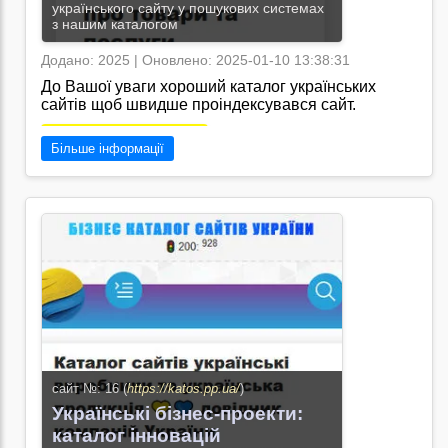
українського сайту у пошукових системах
з нашим каталогом
Додано: 2025 | Оновлено: 2025-01-10 13:38:31
До Вашої уваги хороший каталог українських
сайтів щоб швидше проіндексувався сайт.
Перейти на сайт →
Більше інформації
сайт №: 16 (
https://katos.pp.ua/
)
Українські бізнес-проекти:
каталог інновацій