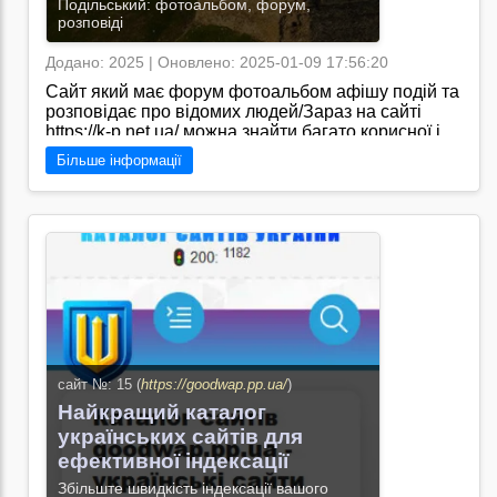
Подільський: фотоальбом, форум,
розповіді
Додано: 2025 | Оновлено: 2025-01-09 17:56:20
Сайт який має форум фотоальбом афішу подій та
розповідає про відомих людей/Зараз на сайті
https://k-p.net.ua/ можна знайти багато корисної і
актуальної інформації про Камянець-Подільський,
Більше інформації
його культурне життя
Перейти на сайт →
сайт №: 15 (
https://goodwap.pp.ua/
)
Найкращий каталог
українських сайтів для
ефективної індексації
Збільште швидкість індексації вашого